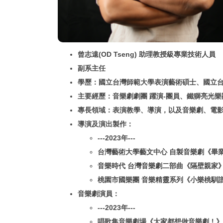
曾志遠(OD Tseng) 助理教授級專業技術人員
副系主任
學歷：國⽴台灣師範⼤學表演藝術碩⼠、國⽴
主要經歷：⾳樂劇劇團 躍演-團員、鐵獅亮光
專長領域：表演教學、導演，以及音樂劇、電影
導演及演出製作：
---2023年---
台灣藝術大學藝文中心 自製音樂劇《畢
⾳樂時代 台灣⾳樂劇⼆部曲《隔壁親家
桃園市國樂團 音樂精靈系列《小樂桃馴譜
⾳樂劇演員：
---2023年---
唱歌集音樂劇場《大家都想做音樂劇！》