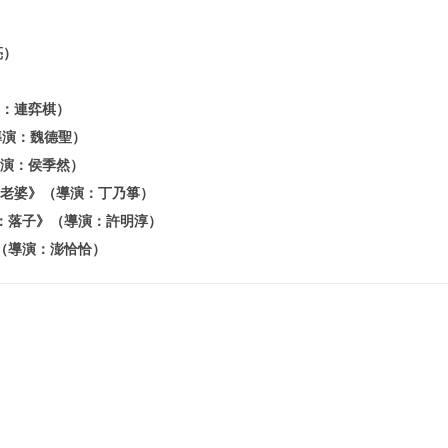
亮）
：連弈棋）
導演：魏德聖）
演：侯季然）
⽼婆》（導演：丁乃箏）
：落子》（導演：許明淳）
（導演：澎恰恰）