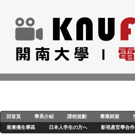
跳
到
主
要
內
容
區
回首頁
學系介紹
課程規劃
專業師資
港澳僑生專區
日本人学生の方へ
影視產官學合作