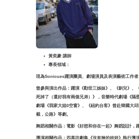
黃奕豪 講師
專長領域：
現為Sonicues躍演團員、劇場演員及表演藝術工作者
曾參與演出作品：躍演《勸世三姊妹》、《釧兒》、《2
死掉了（還好我有兩個兄弟）》，音樂時代劇場《隔壁親家》
劇場《我家大姐0空窗》、《紐約台客》曾赴韓國大邱
截，公路》等劇。
舞蹈相關作品：電影《好想和你在一起》舞蹈設計，躍演《
導演相關作品：四喜坊劇集《沒有臉的娃娃》執行導