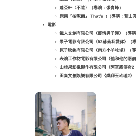
蕭亞軒〈不遠〉（導演：張青峰）
康康『按呢爾』 That’s it（導演：荒山
電影
鐵人文創有限公司《癡情男子漢》（導演
果⼦電影有限公司《52赫茲我愛你》（
原子映象有限公司《南⽅⼩⽺牧場》（導
表演⼯作坊電影有限公司《他和他的兩個
⼭楂果影像製作有限公司《阿罩霧傳奇2
⽥秦⽂創娛樂有限公司《鐵獅⽟玲瓏2》