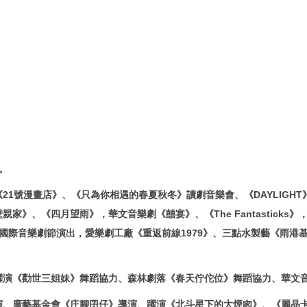
。
1號漫畫店》、《只為你相遇的春夏秋冬》讀劇音樂會、《DAYLIGHT
、《四月望雨》，華文音樂劇《囍宴》、《The Fantasticks》，
國際音樂劇節演出，愛樂劇工廠《重返前線1979》、三點水製藝《雨港
勸世三姐妹》舞蹈協力、森林劇落《春天佇佗位》舞蹈協力、華文音樂劇《Th
演、廣藝基金會《庄腳囝仔》導演、躍演《北斗星下的大煙囪》、《麗晶卡