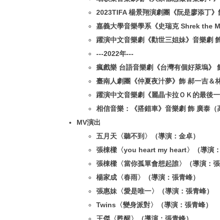
2023TIFA 楊景翔演劇團《阮是廖添
嘉義大學音樂學系《史瑞克 Shrek the M
躍演中文音樂劇《勸世三姐妹》音樂劇 
---2022年---
瘋戲樂 台語音樂劇《台灣有個好萊塢》 
臺南人劇團《仲夏夜汁夢》飾 郝一吉＆
躍演中文音樂劇《麗晶卡拉ＯＫ的最後一
相信音樂：《搭錯車》音樂劇 飾 廣泰（
MV演出
五⽉天〈聽不到〉（導演：⾦卓）
張棟樑〈you heart my heart〉（導
張棟樑〈當你孤單會想起誰〉（導演：張
楊家成〈春⾬〉（導演：張青峰）
張惠妹〈愛是唯⼀〉（導演：張青峰）
Twins〈變⾝派對〉（導演：張青峰）
王傑〈甦醒〉（導演：張青峰）