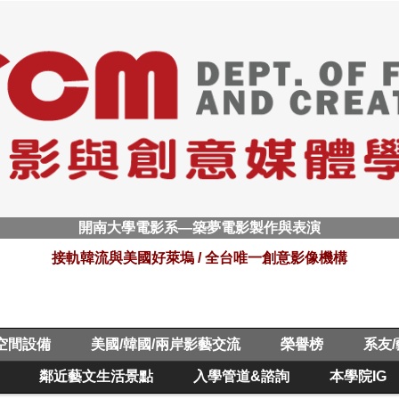
開南大學電影系—築夢電影製作與表演
接軌韓流與美國好萊塢 / 全台唯一創意影像機構
空間設備
美國/韓國/兩岸影藝交流
榮譽榜
系友
鄰近藝文生活景點
入學管道&諮詢
本學院IG