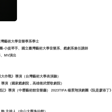
台灣藝術⼤學⾳樂學系學⼠
樂團-⼩提琴⼿、國⽴臺灣藝術⼤學⾳樂系、戲劇系兼任講師
、MV演出
業大作戰》導演（台灣藝術大學表演聽）
》導演（國家戲劇院，高雄衛武營歌劇院）
記》導演（中壢藝術館音樂廳） 2023TIFA 楊景翔演劇團《阮是廖添
 飾 主持人（中山大學逸仙館）