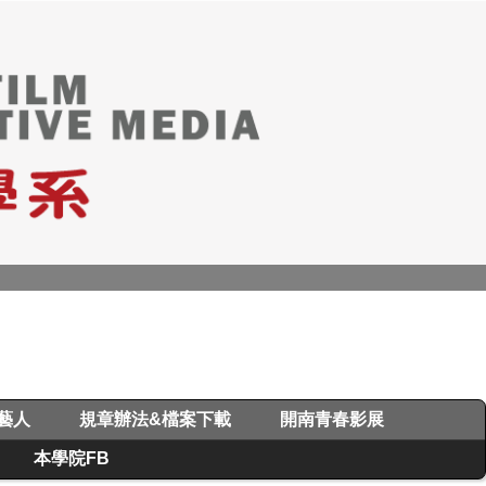
/藝人
規章辦法&檔案下載
開南青春影展
本學院FB