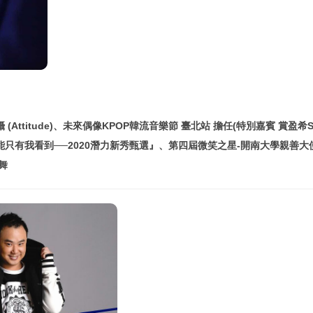
titude)、未來偶像KPOP韓流音樂節 臺北站 擔任(特別嘉賓 賞盈希Sara
ic『不能只有我看到──2020潛力新秀甄選』、第四屆微笑之星-開南大學親善大
V舞