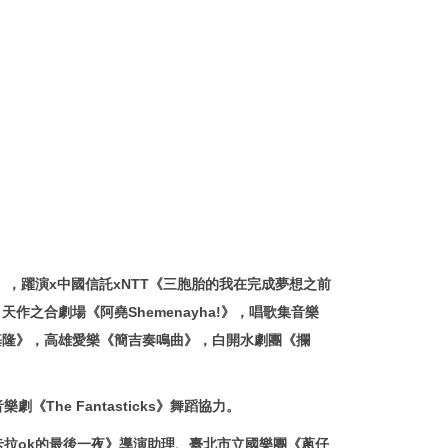
》，躍演x中國信託xNTT《三胞胎的我在完成夢想之前
天作之合劇場《阿堯Shemenayha!》，唱歌集音樂
基隆》，高雄愛樂《簡吉奏鳴曲》，白開水劇團《攔
e Fantasticks》舞蹈協力。
拉ok的最後一夜》導演助理、臺北市立國樂團《蔥仔